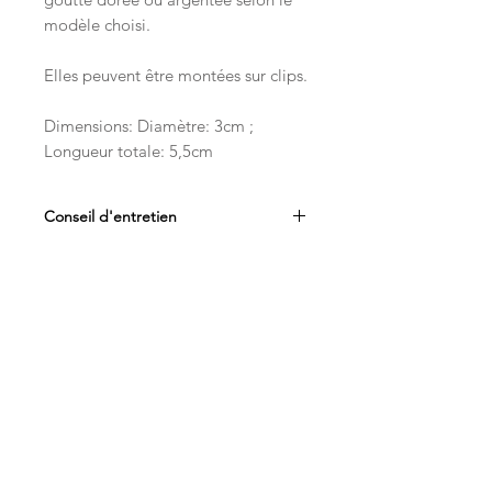
modèle choisi.
Elles peuvent être montées sur clips.
Dimensions: Diamètre: 3cm ;
Longueur totale: 5,5cm
Conseil d'entretien
Afin de préserver la durée de vie
de votre bijou, nous vous
recommandons :
Articles similaires
De le conserver
individuellement à l’abri de
l’humidité dans son étui
De ne pas le stocker dans une
pièce humide (telle que salle
de bain)
D’éviter le contact avec les