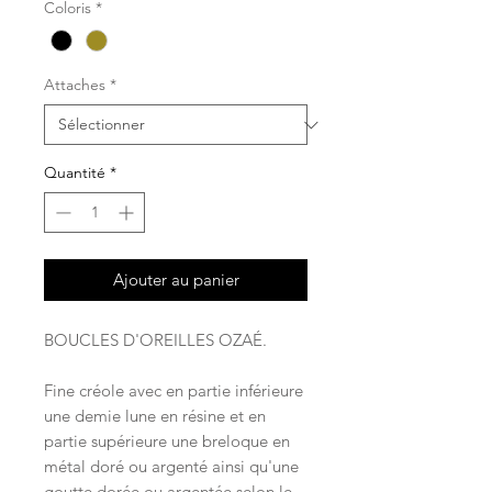
Coloris
*
Attaches
*
Quantité
*
Ajouter au panier
BOUCLES D'OREILLES OZAÉ.
Fine créole avec en partie inférieure
une demie lune en résine et en
partie supérieure une breloque en
métal doré ou argenté ainsi qu'une
goutte dorée ou argentée selon le