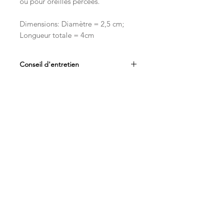
ou pour oreilles percées.
Dimensions: Diamètre = 2,5 cm;
Longueur totale = 4cm
Conseil d'entretien
Afin de préserver la durée de vie
de votre bijou, nous vous
recommandons :
Articles similaires
De le conserver
individuellement à l’abri de
l’humidité dans son étui
De ne pas le stocker dans une
pièce humide (telle que salle
de bain)
D’éviter le contact avec les
parfums ou produits
cosmétiques (crèmes, fond de
teint, huile,etc…)