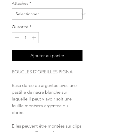
Attaches
*
Quantité
*
Ajouter au panier
BOUCLES D'OREILLES PIGNA.
Base dorée ou argentée avec une
pastille de nacre blanche sur
laquelle il peut y avoir soit une
feuille montséra argentée ou
dorée.
Elles peuvent être montées sur clips