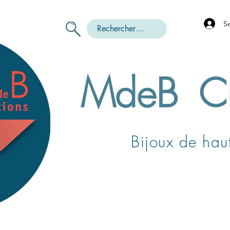
S
MdeB
C
Bijoux de haut