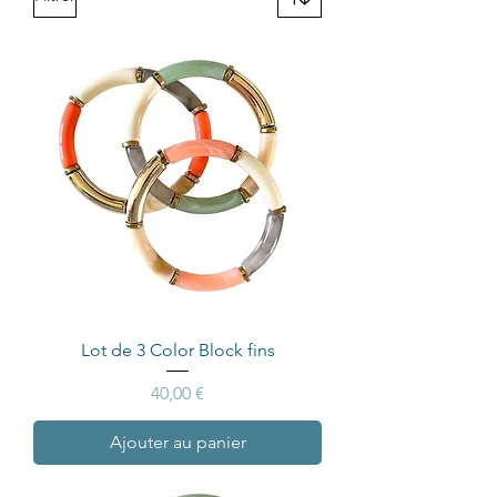
Lot de 3 Color Block fins
Prix
40,00 €
Ajouter au panier