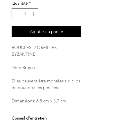
Quantité
*
Ajouter au panier
BOUCLES D'OREILLES
BYZANTINE.
Doré Brossé.
Elles peuvent être montées sur clips
ou pour oreilles percées.
Dimensions: 6,8 cm x 3,7 cm
Conseil d'entretien
Afin de préserver la durée de vie