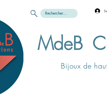
S
MdeB
C
Bijoux de haut