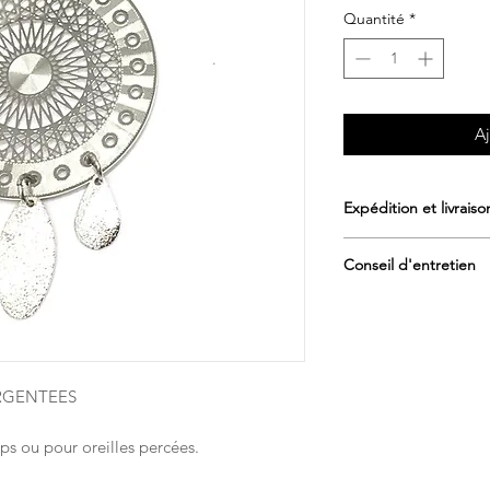
Quantité
*
Aj
Expédition et livraiso
www.mdebcreations.c
Conseil d'entretien
Afin de préserver la 
vous recommandons 
De le conserver in
ARGENTEES
l’humidité dans so
De ne pas le stoc
que salle de bain)
ps ou pour oreilles percées.
D’éviter le contac
cosmétiques (crèm