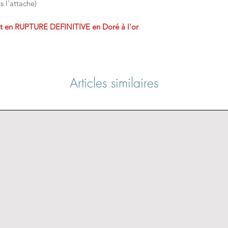
s l'attache)
De ne pas utiliser
De ne pas porter 
st en RUPTURE DEFINITIVE en Doré à l'or
une activité phys
vous êtes à la pl
De ne pas le cons
Si un enfant tire sur v
Articles similaires
alors faîtes attentio