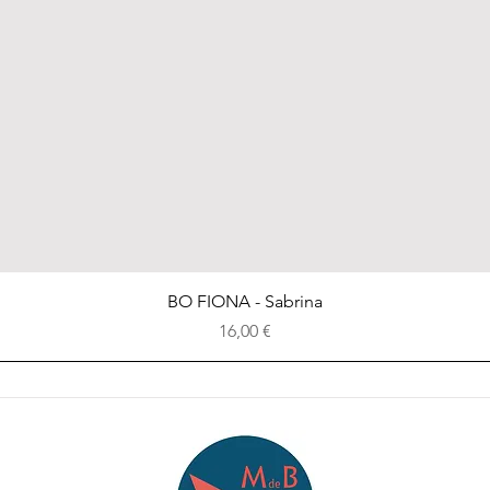
Aperçu rapide
BO FIONA - Sabrina
Prix
16,00 €