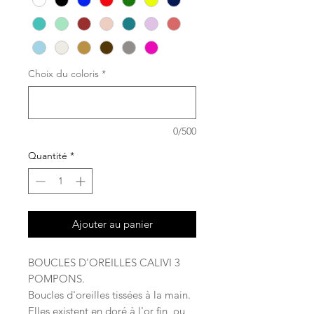
Choix du coloris
*
0/500
Quantité
*
Ajouter au panier
BOUCLES D'OREILLES CALIVI 3
POMPONS.
Boucles d'oreilles tissées à la main.
Elles existent en doré à l'or fin, ou