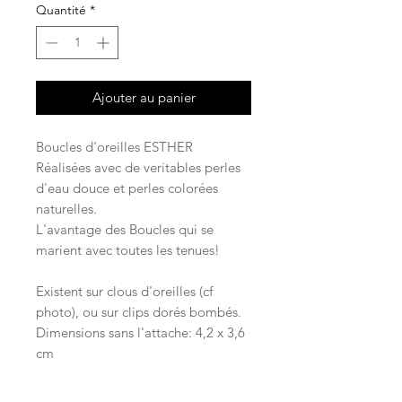
Quantité
*
Ajouter au panier
Boucles d'oreilles ESTHER
Réalisées avec de veritables perles
d'eau douce et perles colorées
naturelles.
L'avantage des Boucles qui se
marient avec toutes les tenues!
Existent sur clous d'oreilles (cf
photo), ou sur clips dorés bombés.
Dimensions sans l'attache: 4,2 x 3,6
cm