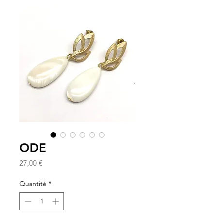
ODE
Prix
27,00 €
Quantité
*