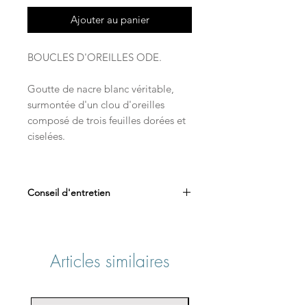
Ajouter au panier
BOUCLES D'OREILLES ODE.
Goutte de nacre blanc véritable,
surmontée d'un clou d'oreilles
composé de trois feuilles dorées et
ciselées.
Conseil d'entretien
Afin de préserver la durée de vie
de votre bijou, nous vous
recommandons :
Articles similaires
De le conserver
individuellement à l’abri de
l’humidité dans son étui