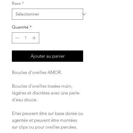
Base
*
Quantité
*
Ajouter au panier
Boucles d'oreilles AMOR.
Boucles d'oreilles tissées main,
légères et discrètes avec une perle
d'eau douce.
Elles peuvent être sur base dorée ou
agentée et peuvent être montées
sur clips ou pour oreilles percées.