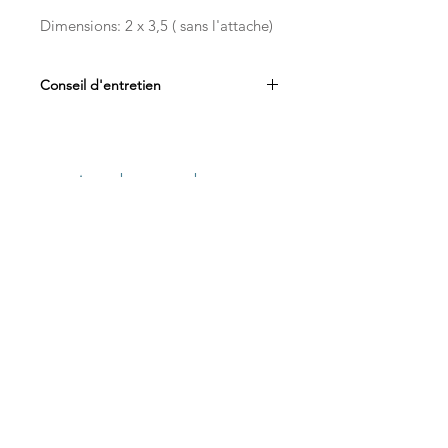
Dimensions: 2 x 3,5 ( sans l'attache)
Conseil d'entretien
Afin de préserver la durée de vie
de votre bijou, nous vous
recommandons :
Articles similaires
De le conserver
individuellement à l’abri de
l’humidité dans son étui
De ne pas le stocker dans une
pièce humide (telle que salle
de bain)
D’éviter le contact avec les
parfums ou produits
cosmétiques (crèmes, fond de
teint, huile,etc…)
De ne pas utiliser de produits
nettoyants ou solvants